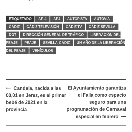
ETIQUETADO
AP-4
AP4
AUTOPISTA
AUTOVÍA
CÁDIZ
CÁDIZ TELEVISIÓN
CÁDIZ TV
CÁDIZ-SEVILLA
DGT
DIRECCIÓN GENERAL DE TRÁFICO
LIBERACIÓN DEL
PEAJE
PEAJE
SEVILLA-CÁDIZ
UN AÑO DE LA LIBERACIÓN
DEL PEAJE
VEHÍCULOS
Navegación
El Ayuntamiento garantiza
Candela, nacida a las
de
el Falla como espacio
00,01 en Jerez, es el primer
entradas
seguro para una
bebé de 2021 en la
programación de Carnaval
provincia
especial en febrero