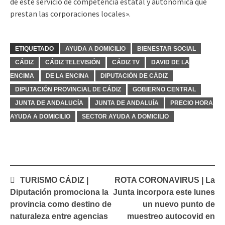
de este servicio de competencia estatal y autonómica que
prestan las corporaciones locales».
ETIQUETADO
AYUDA A DOMICILIO
BIENESTAR SOCIAL
CÁDIZ
CÁDIZ TELEVISIÓN
CÁDIZ TV
DAVID DE LA
ENCIMA
DE LA ENCINA
DIPUTACIÓN DE CÁDIZ
DIPUTACIÓN PROVINCIAL DE CÁDIZ
GOBIERNO CENTRAL
JUNTA DE ANDALUCÍA
JUNTA DE ANDALUÍA
PRECIO HORA
AYUDA A DOMICILIO
SECTOR AYUDA A DOMICILIO
Navegación
TURISMO CÁDIZ |
ROTA CORONAVIRUS | La
de
Diputación promociona la
Junta incorpora este lunes
entradas
provincia como destino de
un nuevo punto de
naturaleza entre agencias
muestreo autocovid en