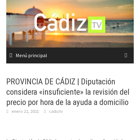
Saltar
al
contenido
Menú principal
PROVINCIA DE CÁDIZ | Diputación
considera «insuficiente» la revisión del
precio por hora de la ayuda a domicilio
enero 22, 2021
cadiztv