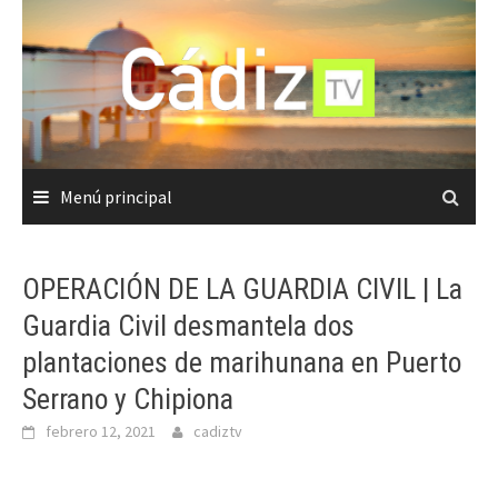
Saltar
al
contenido
Menú principal
OPERACIÓN DE LA GUARDIA CIVIL | La
Guardia Civil desmantela dos
plantaciones de marihunana en Puerto
Serrano y Chipiona
febrero 12, 2021
cadiztv