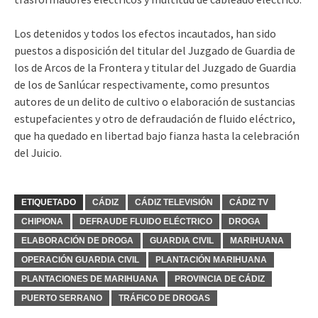
Los detenidos y todos los efectos incautados, han sido
puestos a disposición del titular del Juzgado de Guardia de
los de Arcos de la Frontera y titular del Juzgado de Guardia
de los de Sanlúcar respectivamente, como presuntos
autores de un delito de cultivo o elaboración de sustancias
estupefacientes y otro de defraudación de fluido eléctrico,
que ha quedado en libertad bajo fianza hasta la celebración
del Juicio.
ETIQUETADO
CÁDIZ
CÁDIZ TELEVISIÓN
CÁDIZ TV
CHIPIONA
DEFRAUDE FLUIDO ELÉCTRICO
DROGA
ELABORACIÓN DE DROGA
GUARDIA CIVIL
MARIHUANA
OPERACIÓN GUARDIA CIVIL
PLANTACIÓN MARIHUANA
PLANTACIONES DE MARIHUANA
PROVINCIA DE CÁDIZ
PUERTO SERRANO
TRÁFICO DE DROGAS