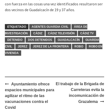
con fuerza en las cosas una vez identificados resultaron ser
dos vecinos de Guadalcacín de 19 y 37 años.
ETIQUETADO
AGENTES GUARDIA CIVIL
ÁREA DE
INVESTIGACIÓN
CÁDIZ
CÁDIZ TELEVISIÓN
CÁDIZ TV
DETENIDO
DOS DETENIDOS
GUADALCACÍN
GUARDIA
CIVIL
JEREZ
JEREZ DE LA FRONTERA
ROBO
ROBO EN
VIVIENDA
Navegación
El trabajo de la Brigada de
Ayuntamiento ofrece
de
Carreteras evita la
espacios municipales para
entradas
incomunicación de
agilizar el ritmo de las
vacunaciones contra el
Grazalema
Covid