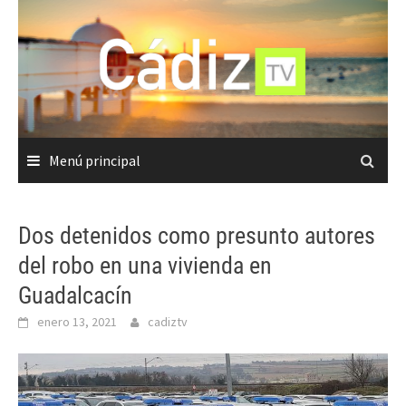
Saltar
al
contenido
Menú principal
Dos detenidos como presunto autores
del robo en una vivienda en
Guadalcacín
enero 13, 2021
cadiztv