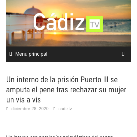
Saltar
al
contenido
Menú principal
Un interno de la prisión Puerto III se
amputa el pene tras rechazar su mujer
un vis a vis
diciembre 28, 2020
cadiztv