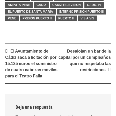
AMPUTA PENE
CÁDIZ
CÁDIZ TELEVISIÓN
CÁDIZ TV
EL PUERTO DE SANTA MARÍA
INTERNO PRISIÓN PUERTO III
PENE
PRISIÓN PUERTO III
PUERTO III
VIS A VIS
Navegación
El Ayuntamiento de
Desalojan un bar de la
de
Cádiz saca a licitación por
capital por un cumpleaños
entradas
15.125 euros el suministro
que no respetaba las
de cuatro cabezas móviles
restricciones
para el Teatro Falla
Deja una respuesta