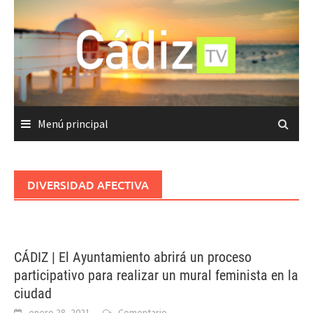
Saltar
al
contenido
Menú principal
DIVERSIDAD AFECTIVA
CÁDIZ | El Ayuntamiento abrirá un proceso
participativo para realizar un mural feminista en la
ciudad
enero 28, 2021
Comentario