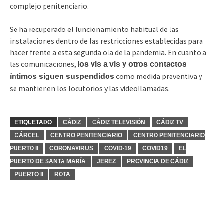
complejo penitenciario.
Se ha recuperado el funcionamiento habitual de las
instalaciones dentro de las restricciones establecidas para
hacer frente a esta segunda ola de la pandemia. En cuanto a
las comunicaciones,
los vis a vis y otros contactos
como medida preventiva y
íntimos siguen suspendidos
se mantienen los locutorios y las videollamadas.
ETIQUETADO
CÁDIZ
CÁDIZ TELEVISIÓN
CÁDIZ TV
CÁRCEL
CENTRO PENITENCIARIO
CENTRO PENITENCIARIO
PUERTO II
CORONAVIRUS
COVID-19
COVID19
EL
PUERTO DE SANTA MARÍA
JEREZ
PROVINCIA DE CÁDIZ
PUERTO II
ROTA