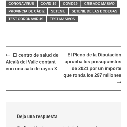
CORONAVIRUS
COVID-19
COVID19
CRIBADO MASIVO
PROVINCIA DE CÁDIZ
SETENIL
SETENIL DE LAS BODEGAS
TEST CORONAVIRUS
TEST MASIVOS
Navegación
El Pleno de la Diputación
El centro de salud de
de
aprueba los presupuestos
Alcalá del Valle contará
entradas
de 2021 por un importe
con una sala de rayos X
que ronda los 297 millones
Deja una respuesta