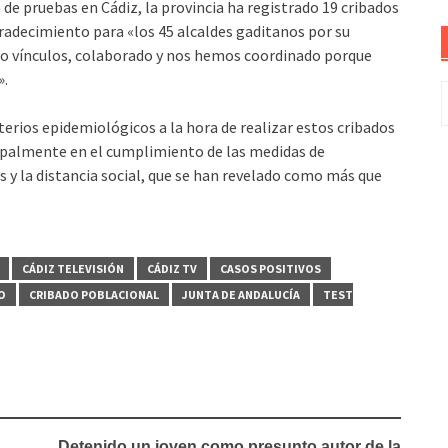
de pruebas en Cádiz, la provincia ha registrado 19 cribados
radecimiento para «los 45 alcaldes gaditanos por su
o vínculos, colaborado y nos hemos coordinado porque
».
B
iterios epidemiológicos a la hora de realizar estos cribados
ncipalmente en el cumplimiento de las medidas de
s y la distancia social, que se han revelado como más que
CÁDIZ TELEVISIÓN
CÁDIZ TV
CASOS POSITIVOS
O
CRIBADO POBLACIONAL
JUNTA DE ANDALUCÍA
TEST
Detenido un joven como presunto autor de la