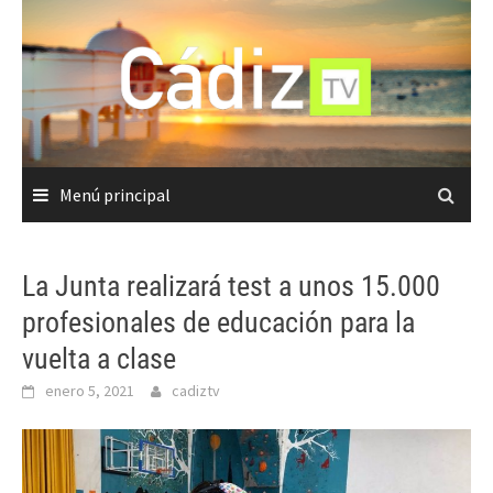
Saltar
al
contenido
Menú principal
La Junta realizará test a unos 15.000
profesionales de educación para la
vuelta a clase
enero 5, 2021
cadiztv