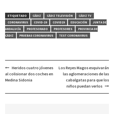
ETIQUETADO
CÁDIZ
CÁDIZ TELEVISIÓN
CÁDIZ TV
CORONAVIRUS
COVID-19
COVID19
EDUCACIÓN
JUNTA DE
ANDALUCÍA
PROFESORADO
PROFESORES
PROVINCIA DE
CÁDIZ
PRUEBAS CORONAVIRUS
TEST CORONAVIRUS
Navegación
Heridos cuatro jóvenes
Los Reyes Magos esquivarán
de
al colisionar dos coches en
las aglomeraciones de las
entradas
Medina Sidonia
cabalgatas para que los
niños puedan verlos