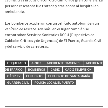
cabina, tras la colisión con otro camión de gran tonelaje. La
persona rescatada fue tratada y trasladada al hospital en
ambulancia.
Los bomberos acudieron con un vehículo autobomba y un
vehículo de rescate. Además, en el lugar también se
encontraban Servicios Sanitarios DCCU (Dispositivo de
Cuidados Críticos y de Urgencias) de El Puerto, Guardia Civil
y del servicio de carreteras.
ETIQUETADO
A-2002
ACCIDENTE CAMIONES
ACCIDENTE
DE TRÁFICO
BOMBEROS
CÁDIZ
CÁDIZ TELEVISIÓN
CÁDIZ TV
EL PUERTO
EL PUERTO DE SANTA MARÍA
GUARDIA CIVIL
POLICÍA LOCAL EL PUERTO