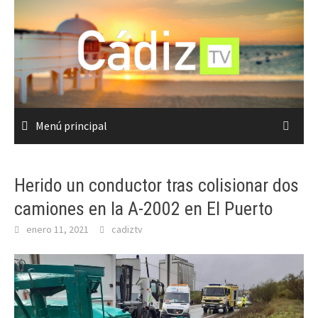
Saltar
al
contenido
Menú principal
Herido un conductor tras colisionar dos
camiones en la A-2002 en El Puerto
enero 11, 2021
cadiztv