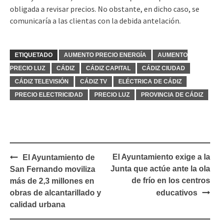
obligada a revisar precios. No obstante, en dicho caso, se
comunicaría a las clientas con la debida antelación.
ETIQUETADO
AUMENTO PRECIO ENERGÍA
AUMENTO
PRECIO LUZ
CÁDIZ
CÁDIZ CAPITAL
CÁDIZ CIUDAD
CÁDIZ TELEVISIÓN
CÁDIZ TV
ELÉCTRICA DE CÁDIZ
PRECIO ELECTRICIDAD
PRECIO LUZ
PROVINCIA DE CÁDIZ
Navegación
El Ayuntamiento exige a la
El Ayuntamiento de
de
Junta que actúe ante la ola
San Fernando moviliza
entradas
de frío en los centros
más de 2,3 millones en
obras de alcantarillado y
educativos
calidad urbana