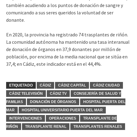
también acudiendo a los puntos de donación de sangre y
comunicando a sus seres queridos la voluntad de ser
donante.
En 2020, la provincia ha registrado 74 trasplantes de riñón.
La comunidad autónoma ha mantenido una tasa interanual
de donación de órganos en 37,9 donantes por millón de
población, por encima de la media nacional que se sitúa en
37,4; en Cádiz, este indicador está en el 44,4%.
ETIQUETADO
CÁDIZ
CÁDIZ CAPITAL
CÁDIZ CIUDAD
CÁDIZ TELEVISIÓN
CÁDIZ TV
CONSEJERÍA DE SALUD Y
FAMILIAS
DONACIÓN DE ÓRGANOS
HOSPITAL PUERTA DEL
MAR
HOSPITAL UNIVERSITARIO PUERTA DEL MAR
INTERVENCIONES
OPERACIONES
TRANSPLANTE DE
RIÑÓN
TRANSPLANTE RENAL
TRANSPLANTES RENALES