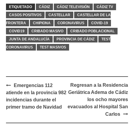
ETIQUETADO
CÁDIZ
CÁDIZ TELEVISIÓN
CÁDIZ TV
CASOS POSITIVOS
CASTELLAR
CASTELLAR DE LA
FRONTERA
CHIPIONA
CORONAVIRUS
COVID-19
COVID19
CRIBADO MASIVO
CRIBADO POBLACIONAL
JUNTA DE ANDALUCÍA
PROVINCIA DE CÁDIZ
TEST
CORONAVIRUS
TEST MASIVOS
Navegación
Regresan a la Residencia
Emergencias 112
de
Geriátrica Adema de Cádiz
atiende en la provincia 982
entradas
los ocho mayores
incidencias durante el
evacuados al Hospital San
primer tramo de Navidad
Carlos