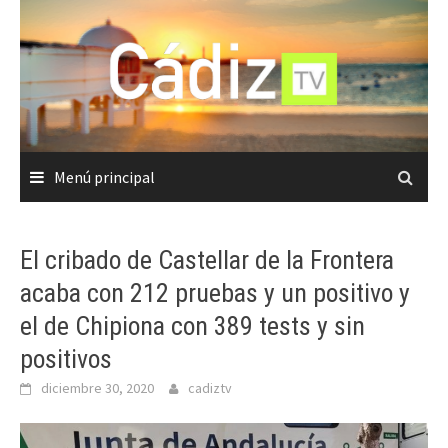
Saltar
al
contenido
Menú principal
El cribado de Castellar de la Frontera
acaba con 212 pruebas y un positivo y
el de Chipiona con 389 tests y sin
positivos
diciembre 30, 2020
cadiztv