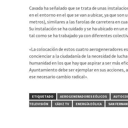
Cavada ha señalado que se trata de unas instalacio
en el entorno en el que se van a ubicar, ya que s
metros), similares a las farolas de carretera en cua
Su instalación se ha cuidado y se ha ubicado en un 
tal como se ha trabajado ya con diferentes colecti
«La colocación de estos cuatro aerogeneradores es u
concienciar a la ciudadanía de la necesidad de luch
humanidad en los que hay que aspirar a ser más efi
Ayuntamiento debe ser ejemplar en sus acciones, a
ese necesario cambio radical».
ETIQUETADO
AEROGENERADORES EÓLICOS
AUTOCO
TELEVISIÓN
CÁDIZ TV
ENERGÍA EÓLICA
SAN FERNA