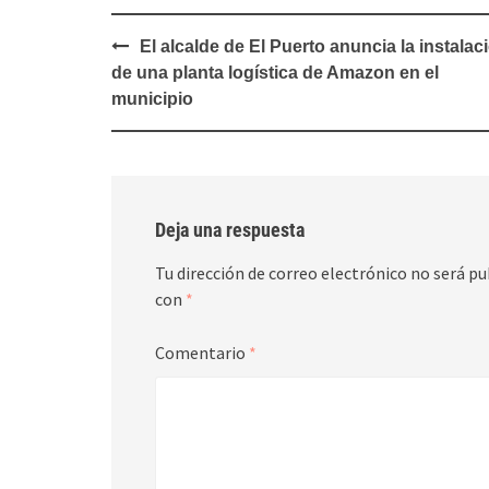
Navegación
El alcalde de El Puerto anuncia la instalac
de
de una planta logística de Amazon en el
entradas
municipio
Deja una respuesta
Tu dirección de correo electrónico no será pu
con
*
Comentario
*