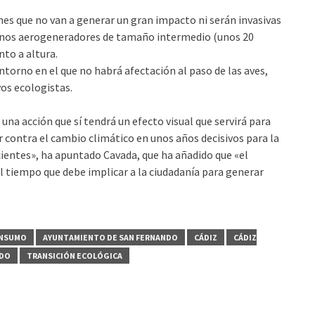
nes que no van a generar un gran impacto ni serán invasivas
on unos aerogeneradores de tamaño intermedio (unos 20
nto a altura.
entorno en el que no habrá afectación al paso de las aves,
vos ecologistas.
na acción que sí tendrá un efecto visual que servirá para
ar contra el cambio climático en unos años decisivos para la
cientes», ha apuntado Cavada, que ha añadido que «el
l tiempo que debe implicar a la ciudadanía para generar
NSUMO
AYUNTAMIENTO DE SAN FERNANDO
CÁDIZ
CÁDIZ
NDO
TRANSICIÓN ECOLÓGICA