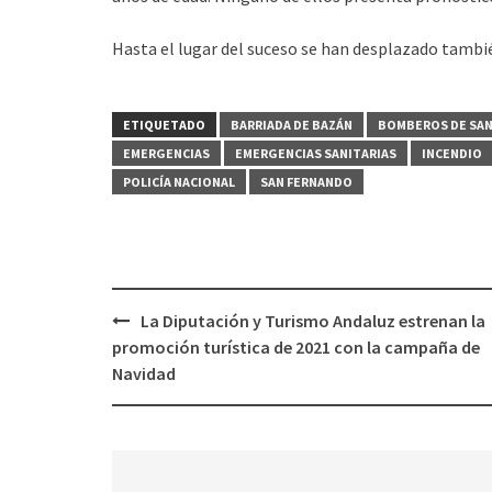
Hasta el lugar del suceso se han desplazado tambié
ETIQUETADO
BARRIADA DE BAZÁN
BOMBEROS DE SA
EMERGENCIAS
EMERGENCIAS SANITARIAS
INCENDIO
POLICÍA NACIONAL
SAN FERNANDO
Navegación
La Diputación y Turismo Andaluz estrenan la
de
promoción turística de 2021 con la campaña de
entradas
Navidad