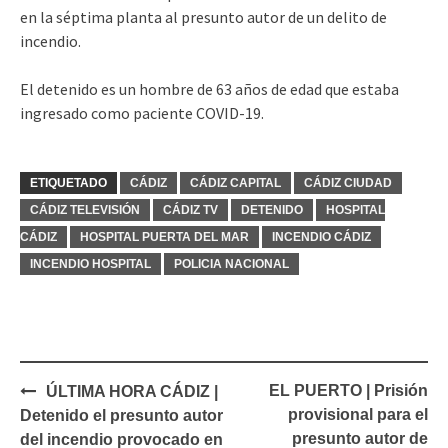
en la séptima planta al presunto autor de un delito de
incendio.
El detenido es un hombre de 63 años de edad que estaba
ingresado como paciente COVID-19.
ETIQUETADO
CÁDIZ
CÁDIZ CAPITAL
CÁDIZ CIUDAD
CÁDIZ TELEVISIÓN
CÁDIZ TV
DETENIDO
HOSPITAL
CÁDIZ
HOSPITAL PUERTA DEL MAR
INCENDIO CÁDIZ
INCENDIO HOSPITAL
POLICIA NACIONAL
Navegación
EL PUERTO | Prisión
ÚLTIMA HORA CÁDIZ |
de
provisional para el
Detenido el presunto autor
entradas
presunto autor de
del incendio provocado en