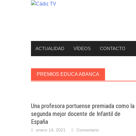
Saltar
al
contenido
ACTUALIDAD
VÍDEOS
CONTACTO
PREMIOS EDUCA ABANCA
Una profesora portuense premiada como la
segunda mejor docente de Infantil de
España
enero 14, 2021
Comentario