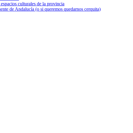
 espacios culturales de la provincia
uente de Andalucía (o si queremos quedarnos cerquita)