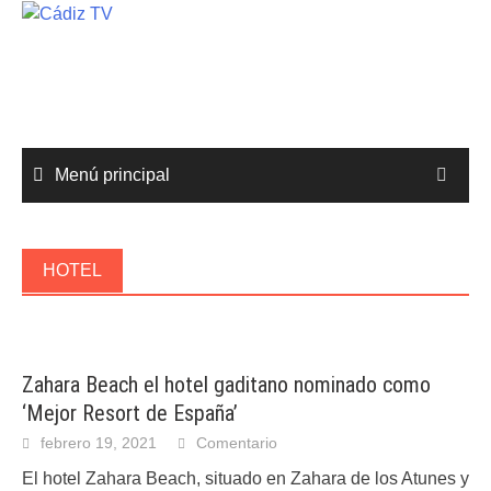
Saltar
al
contenido
Menú principal
HOTEL
Zahara Beach el hotel gaditano nominado como
‘Mejor Resort de España’
febrero 19, 2021
Comentario
El hotel Zahara Beach, situado en Zahara de los Atunes y