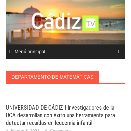
Saltar
al
contenido
Menú principal
DEPARTAMENTO DE MATEMÁTICAS
UNIVERSIDAD DE CÁDIZ | Investigadores de la
UCA desarrollan con éxito una herramienta para
detectar recaídas en leucemia infantil
febrero 8, 2021
Comentario