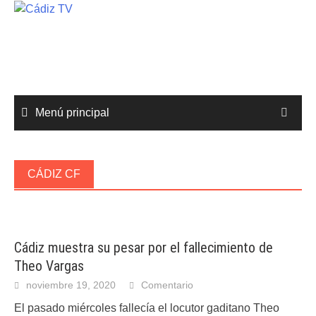
Saltar
al
contenido
Menú principal
CÁDIZ CF
Cádiz muestra su pesar por el fallecimiento de
Theo Vargas
noviembre 19, 2020
Comentario
El pasado miércoles fallecía el locutor gaditano Theo