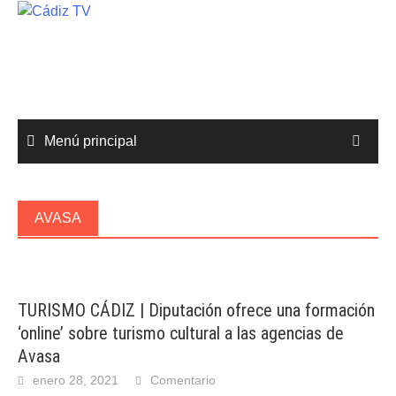
Saltar
al
contenido
Menú principal
AVASA
TURISMO CÁDIZ | Diputación ofrece una formación
‘online’ sobre turismo cultural a las agencias de
Avasa
enero 28, 2021
Comentario