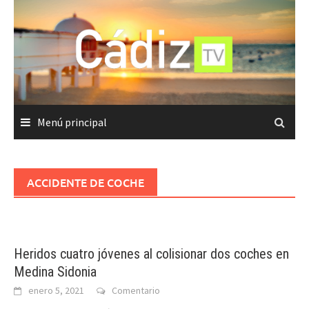
Saltar
al
contenido
Menú principal
ACCIDENTE DE COCHE
Heridos cuatro jóvenes al colisionar dos coches en
Medina Sidonia
enero 5, 2021
Comentario